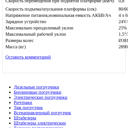
Скорость перемещения при поднятой платформе (км/ч)
0,8
Скорость подъема/опускания платформы (сек)
80/6
Напряжение питания,номинальная емкость АКБВ/Ач
4 x 
Зарядное устройство
24V
Максимально преодолимый уклон
25%
Максимальный рабочий уклон
1,5°/
Размеры колес
Ø38
Масса (кг)
2890
Оставить комментарий
Дизельные погрузчики
Бензиновые погрузчики
Электрические погрузчики
Ричтраки
Тяж погрузчик
Всенаправленный погрузчик
Штабелеры
Штабелеры электрические