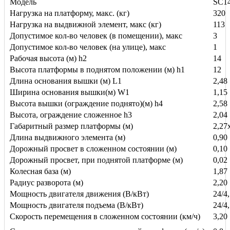
Модель
SC1
Нагрузка на платформу, макс. (кг)
320
Нагрузка на выдвижной элемент, макс (кг)
113
Допустимое кол-во человек (в помещении), макс
3
Допустимое кол-во человек (на улице), макс
1
Рабочая высота (м)
h2
14
Высота платформы в поднятом положении (м)
h1
12
Длина основания вышки (м)
L1
2,48
Ширина основания вышки(м)
W1
1,15
Высота вышки (ограждение поднято)(м)
h4
2,58
Высота, ограждение сложенное
h3
2,04
Габаритный размер платформы (м)
2,27
Длина выдвижного элемента (м)
0,90
Дорожный просвет в сложенном состоянии (м)
0,10
Дорожный просвет, при поднятой платформе (м)
0,02
Колесная база (м)
1,87
Радиус разворота (м)
2,20
Мощность двигателя движения (В/кВт)
24/4
Мощность двигателя подъема (В/кВт)
24/4
Скорость перемещения в сложенном состоянии (км/ч)
3,20